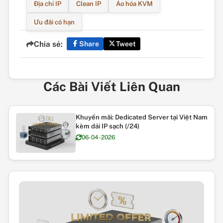
Địa chỉ IP
Clean IP
Ảo hóa KVM
Ưu đãi có hạn
Chia sẻ:
Share
Tweet
Các Bài Viết Liên Quan
Khuyến mãi: Dedicated Server tại Việt Nam
kèm dải IP sạch (/24)
06-04-2026