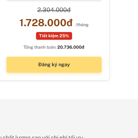
2.304.000đ
1.728.000đ
/tháng
Tiết kiệm 25%
Tổng thanh toán:
20.736.000đ
Đăng ký ngay
chất lượng cao với chi phí tối ưu.