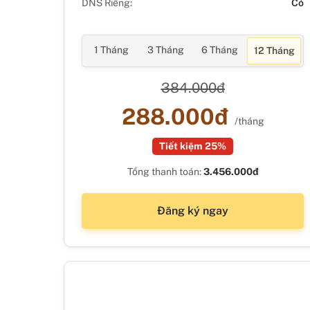
DNS Riêng:
Có
1 Tháng
3 Tháng
6 Tháng
12 Tháng
384.000đ
288.000đ
/tháng
Tiết kiệm 25%
Tổng thanh toán:
3.456.000đ
Đăng ký ngay