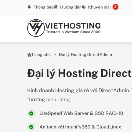
Skip to main content
Thông báo
Hướng dẫn
Khuyến mãi
2
Trang chủ
Đại lý Hosting DirectAdmin
Đại lý Hosting Dire
Kinh doanh Hosting giá rẻ với DirectAdmin.
thương hiệu riêng.
LiteSpeed Web Server & SSD RAID-10
An toàn với Imunify360 & CloudLinux