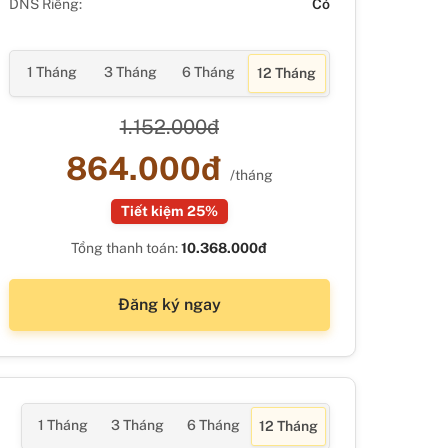
DNS Riêng:
Có
1 Tháng
3 Tháng
6 Tháng
12 Tháng
1.152.000đ
864.000đ
/tháng
Tiết kiệm 25%
Tổng thanh toán:
10.368.000đ
Đăng ký ngay
1 Tháng
3 Tháng
6 Tháng
12 Tháng