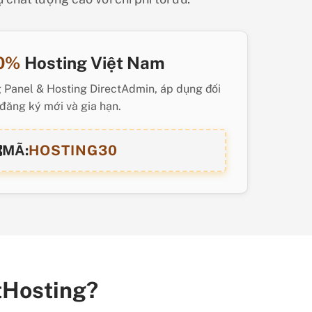
0%
Hosting Việt Nam
g Panel & Hosting DirectAdmin, áp dụng đối
 đăng ký mới và gia hạn.
MÃ:
HOSTING30
etHosting?