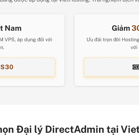
t Nam
Giảm
3
M VPS, áp dụng đối với
Ưu đãi trọn đời Hostin
n.
với
PS30
họn Đại lý DirectAdmin tại Vi