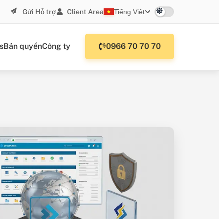
Gửi Hỗ trợ
Client Area
Tiếng Việt
s
Bản quyền
Công ty
0966 70 70 70