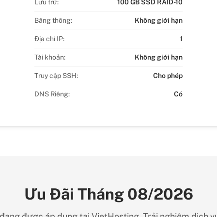
Lưu trữ:
100 GB SSD RAID-10
Băng thông:
Không giới hạn
Địa chỉ IP:
1
Tài khoản:
Không giới hạn
Truy cập SSH:
Cho phép
DNS Riêng:
Có
Ưu Đãi Tháng 08/2026
ang được áp dụng tại VietHosting. Trải nghiệm dịch vụ 