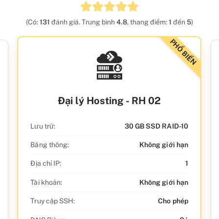
(Có:
131
đánh giá. Trung bình
4.8
, thang điểm:
1
đến
5
)
PHỔ BIẾN
Đại lý Hosting - RH 02
Lưu trữ:
30 GB SSD RAID-10
Băng thông:
Không giới hạn
Địa chỉ IP:
1
Tài khoản:
Không giới hạn
Truy cập SSH:
Cho phép