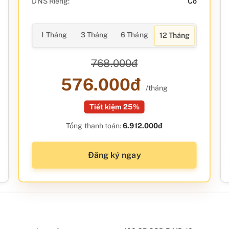
DNS Riêng:
Có
1 Tháng
3 Tháng
6 Tháng
12 Tháng
768.000đ
576.000đ
/tháng
Tiết kiệm 25%
Tổng thanh toán:
6.912.000đ
Đăng ký ngay