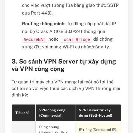
cho việc vượt tường lửa bằng giao thức SSTP
qua Port 443).
Routing thông minh:
Tự động cấp phát dải IP
nội bộ Class A (10.8.30.0/24) thông qua
hoặc
để chống
SecureNAT
Local Bridge
xung đột với mạng Wi-Fi cá nhân/công ty.
3. So sánh VPN Server tự xây dựng
và VPN công cộng
Tự quản trị máy chủ VPN mang lại một số lợi thế
cốt lõi so với việc thuê các dịch vụ VPN thương mại
định kỳ:
VPN công cộng
VPN Server tự xây
Tiêu chí
(Commercial)
dựng (Self-Hosted)
Dùng chung
IP riêng (Dedicated IP),
(Shared IP), dễ bị