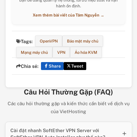
bạn dễ dàng quản lý hệ thống, tối ưu hiệu suất và vận
hành ổn định.
Xem thêm bài viết của Tâm Nguyễn →
Tags:
OpenVPN
Bảo mật máy chủ
Mạng máy chủ
VPN
Ảo hóa KVM
Chia sẻ:
Share
Tweet
Câu Hỏi Thường Gặp (FAQ)
Các câu hỏi thường gặp và kiến thức cần biết về dịch vụ
của VietHosting
Cài đặt nhanh SoftEther VPN Server với