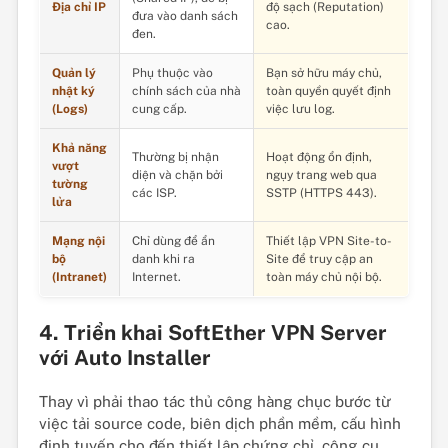
Địa chỉ IP
độ sạch (Reputation)
đưa vào danh sách
cao.
đen.
Quản lý
Phụ thuộc vào
Bạn sở hữu máy chủ,
nhật ký
chính sách của nhà
toàn quyền quyết định
(Logs)
cung cấp.
việc lưu log.
Khả năng
Thường bị nhận
Hoạt động ổn định,
vượt
diện và chặn bởi
ngụy trang web qua
tường
các ISP.
SSTP (HTTPS 443).
lửa
Mạng nội
Chỉ dùng để ẩn
Thiết lập VPN Site-to-
bộ
danh khi ra
Site để truy cập an
(Intranet)
Internet.
toàn máy chủ nội bộ.
4. Triển khai SoftEther VPN Server
với Auto Installer
Thay vì phải thao tác thủ công hàng chục bước từ
việc tải source code, biên dịch phần mềm, cấu hình
định tuyến cho đến thiết lập chứng chỉ, công cụ