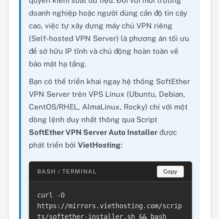
quyền kiểm soát dữ liệu. Đối với môi trường
doanh nghiệp hoặc người dùng cần độ tin cậy
cao, việc tự xây dựng máy chủ VPN riêng
(Self-hosted VPN Server) là phương án tối ưu
để sở hữu IP tĩnh và chủ động hoàn toàn về
bảo mật hạ tầng.
Bạn có thể triển khai ngay hệ thống SoftEther
VPN Server trên VPS Linux (Ubuntu, Debian,
CentOS/RHEL, AlmaLinux, Rocky) chỉ với một
dòng lệnh duy nhất thông qua Script
SoftEther VPN Server Auto Installer
được
phát triển bởi
VietHosting
:
BASH / TERMINAL
Copy
curl -O 
https://mirrors.viethosting.com/scrip
ts/softether-installer.sh && bash 