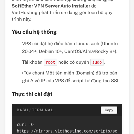
SoftEther VPN Server Auto Installer
do
VietHosting phát triển sẽ đóng gói toàn bộ quy
trình này.
Yêu cầu hệ thống
VPS cài đặt hệ điều hành Linux sạch (Ubuntu
20.04+, Debian 10+, CentOS/Alma/Rocky 8+).
Tài khoản
hoặc có quyền
.
root
sudo
(Tùy chọn) Một tên miền (Domain) đã trỏ bản
ghi A về IP của VPS để script tự động tạo SSL.
Thực thi cài đặt
BASH / TERMINAL
Copy
curl -O 
https://mirrors.viethosting.com/scripts/so