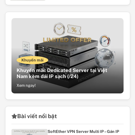
Khuyến mãi
Khuyến mãi: Dedicated Server tại Việt
Nam kèm dải IP sạch (/24)
Xem ngay!
Bài viết nổi bật
SoftEther VPN Server Multi IP – Gán IP