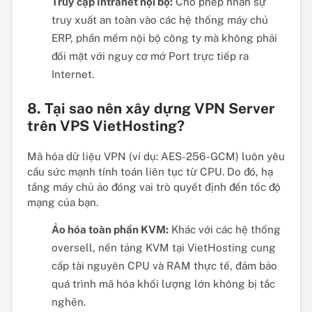
Truy cập Intranet nội bộ:
Cho phép nhân sự
truy xuất an toàn vào các hệ thống máy chủ
ERP, phần mềm nội bộ công ty mà không phải
đối mặt với nguy cơ mở Port trực tiếp ra
Internet.
8. Tại sao nên xây dựng VPN Server
trên VPS VietHosting?
Mã hóa dữ liệu VPN (ví dụ: AES-256-GCM) luôn yêu
cầu sức mạnh tính toán liên tục từ CPU. Do đó, hạ
tầng máy chủ ảo đóng vai trò quyết định đến tốc độ
mạng của bạn.
Ảo hóa toàn phần KVM:
Khác với các hệ thống
oversell, nền tảng KVM tại VietHosting cung
cấp tài nguyên CPU và RAM thực tế, đảm bảo
quá trình mã hóa khối lượng lớn không bị tắc
nghẽn.