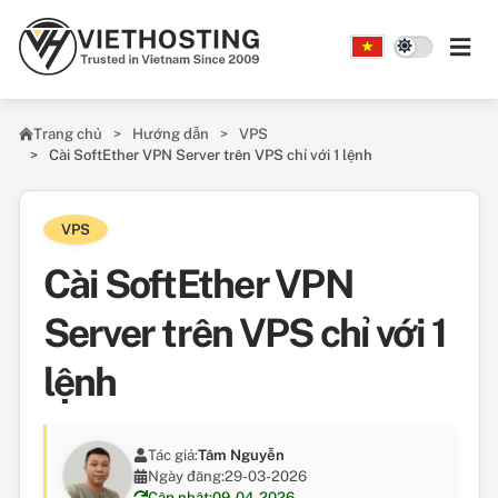
Skip to main content
Trang chủ
Hướng dẫn
VPS
Cài SoftEther VPN Server trên VPS chỉ với 1 lệnh
VPS
Cài SoftEther VPN
Server trên VPS chỉ với 1
lệnh
Tác giả:
Tâm Nguyễn
Ngày đăng:
29-03-2026
Cập nhật:
09-04-2026