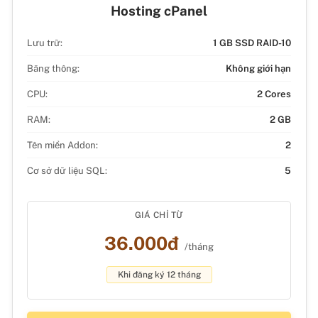
Hosting cPanel
Lưu trữ:
1 GB SSD RAID-10
Băng thông:
Không giới hạn
CPU:
2 Cores
RAM:
2 GB
Tên miền Addon:
2
Cơ sở dữ liệu SQL:
5
GIÁ CHỈ TỪ
36.000đ
/tháng
Khi đăng ký 12 tháng