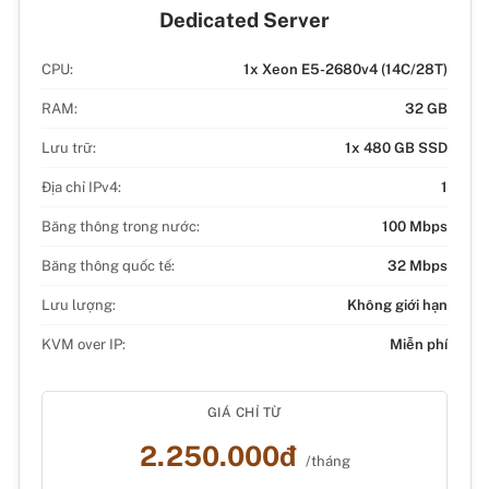
Dedicated Server
CPU:
1x Xeon E5-2680v4 (14C/28T)
RAM:
32 GB
Lưu trữ:
1x 480 GB SSD
Địa chỉ IPv4:
1
Băng thông trong nước:
100 Mbps
Băng thông quốc tế:
32 Mbps
Lưu lượng:
Không giới hạn
KVM over IP:
Miễn phí
GIÁ CHỈ TỪ
2.250.000đ
/tháng