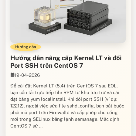
Hướng dẫn
Hướng dẫn nâng cấp Kernel LT và đổi
Port SSH trên CentOS 7
19-04-2026
Để cài đặt Kernel LT (5.4) trên CentOS 7 sau EOL,
bạn cần tải trực tiếp file RPM từ kho lưu trữ và cài
đặt bằng yum localinstall. Khi đổi port SSH (ví dụ:
12212), ngoài việc sửa file sshd_config, bạn bắt buộc
phải mở port trên Firewalld và cấp phép cho cổng
mới trong SELinux bằng lệnh semanage. Mặc định
CentOS 7 sử ...