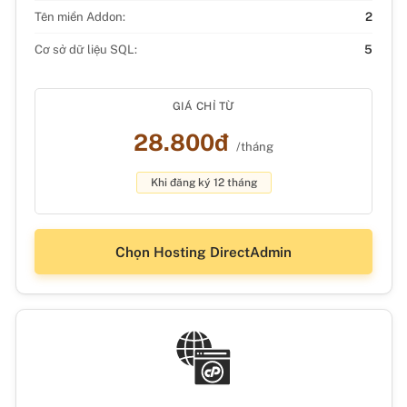
Tên miền Addon:
2
Cơ sở dữ liệu SQL:
5
GIÁ CHỈ TỪ
28.800đ
/tháng
Khi đăng ký 12 tháng
Chọn Hosting DirectAdmin