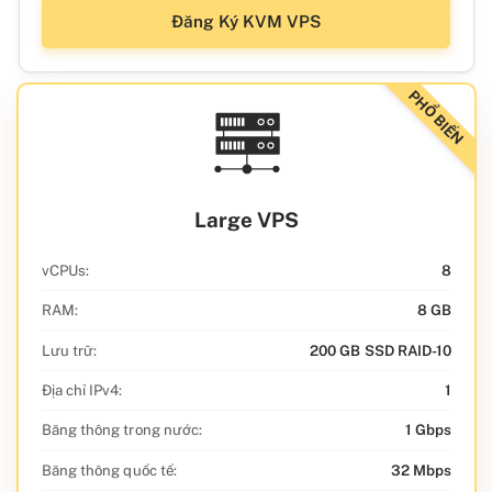
Đăng Ký KVM VPS
PHỔ BIẾN
Large VPS
vCPUs:
8
RAM:
8 GB
Lưu trữ:
200 GB SSD RAID-10
Địa chỉ IPv4:
1
Băng thông trong nước:
1 Gbps
Băng thông quốc tế:
32 Mbps