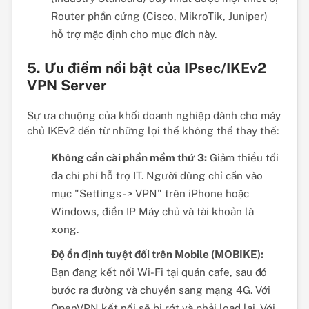
Router phần cứng (Cisco, MikroTik, Juniper)
hỗ trợ mặc định cho mục đích này.
5. Ưu điểm nổi bật của IPsec/IKEv2
VPN Server
Sự ưa chuộng của khối doanh nghiệp dành cho máy
chủ IKEv2 đến từ những lợi thế không thể thay thế:
Không cần cài phần mềm thứ 3:
Giảm thiểu tối
đa chi phí hỗ trợ IT. Người dùng chỉ cần vào
mục "Settings -> VPN" trên iPhone hoặc
Windows, điền IP Máy chủ và tài khoản là
xong.
Độ ổn định tuyệt đối trên Mobile (MOBIKE):
Bạn đang kết nối Wi-Fi tại quán cafe, sau đó
bước ra đường và chuyển sang mạng 4G. Với
OpenVPN kết nối sẽ bị rớt và phải load lại. Với