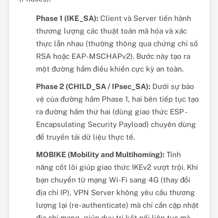
Phase 1 (IKE_SA):
Client và Server tiến hành
thương lượng các thuật toán mã hóa và xác
thực lẫn nhau (thường thông qua chứng chỉ số
RSA hoặc EAP-MSCHAPv2). Bước này tạo ra
một đường hầm điều khiển cực kỳ an toàn.
Phase 2 (CHILD_SA / IPsec_SA):
Dưới sự bảo
vệ của đường hầm Phase 1, hai bên tiếp tục tạo
ra đường hầm thứ hai (dùng giao thức ESP -
Encapsulating Security Payload) chuyên dùng
để truyền tải dữ liệu thực tế.
MOBIKE (Mobility and Multihoming):
Tính
năng cốt lõi giúp giao thức IKEv2 vượt trội. Khi
bạn chuyển từ mạng Wi-Fi sang 4G (thay đổi
địa chỉ IP), VPN Server không yêu cầu thương
lượng lại (re-authenticate) mà chỉ cần cập nhật
địa chỉ mạng, giúp duy trì kết nối liên tục mà