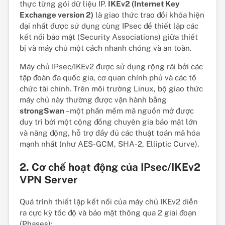
thực từng gói dữ liệu IP.
IKEv2 (Internet Key
Exchange version 2)
là giao thức trao đổi khóa hiện
đại nhất được sử dụng cùng IPsec để thiết lập các
kết nối bảo mật (Security Associations) giữa thiết
bị và máy chủ một cách nhanh chóng và an toàn.
Máy chủ IPsec/IKEv2 được sử dụng rộng rãi bởi các
tập đoàn đa quốc gia, cơ quan chính phủ và các tổ
chức tài chính. Trên môi trường Linux, bộ giao thức
máy chủ này thường được vận hành bằng
strongSwan
– một phần mềm mã nguồn mở được
duy trì bởi một cộng đồng chuyên gia bảo mật lớn
và năng động, hỗ trợ đầy đủ các thuật toán mã hóa
mạnh nhất (như AES-GCM, SHA-2, Elliptic Curve).
2. Cơ chế hoạt động của IPsec/IKEv2
VPN Server
Quá trình thiết lập kết nối của máy chủ IKEv2 diễn
ra cực kỳ tốc độ và bảo mật thông qua 2 giai đoạn
(Phases):