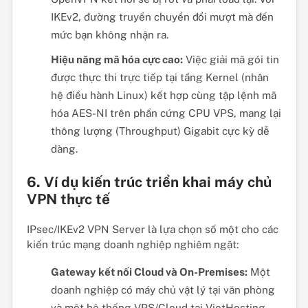
IKEv2, đường truyền chuyển đổi mượt mà đến
mức bạn không nhận ra.
Hiệu năng mã hóa cực cao:
Việc giải mã gói tin
được thực thi trực tiếp tại tầng Kernel (nhân
hệ điều hành Linux) kết hợp cùng tập lệnh mã
hóa AES-NI trên phần cứng CPU VPS, mang lại
thông lượng (Throughput) Gigabit cực kỳ dễ
dàng.
6. Ví dụ kiến trúc triển khai máy chủ
VPN thực tế
IPsec/IKEv2 VPN Server là lựa chọn số một cho các
kiến trúc mạng doanh nghiệp nghiêm ngặt:
Gateway kết nối Cloud và On-Premises:
Một
doanh nghiệp có máy chủ vật lý tại văn phòng
và một hệ thống VPS/Cloud tại VietHosting.