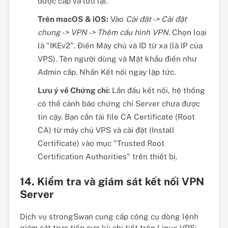
được cấp và lưu lại.
Trên macOS & iOS:
Vào
Cài đặt -> Cài đặt
chung -> VPN -> Thêm cấu hình VPN
. Chọn loại
là "IKEv2". Điền Máy chủ và ID từ xa (là IP của
VPS). Tên người dùng và Mật khẩu điền như
Admin cấp. Nhấn Kết nối ngay lập tức.
Lưu ý về Chứng chỉ:
Lần đầu kết nối, hệ thống
có thể cảnh báo chứng chỉ Server chưa được
tin cậy. Bạn cần tải file CA Certificate (Root
CA) từ máy chủ VPS và cài đặt (Install
Certificate) vào mục "Trusted Root
Certification Authorities" trên thiết bị.
14. Kiểm tra và giám sát kết nối VPN
Server
Dịch vụ strongSwan cung cấp công cụ dòng lệnh
giám sát trực tiếp cực kỳ chi tiết trên Linux VPS: