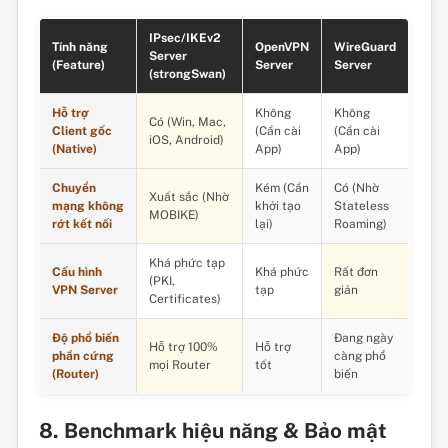
IPsec/IKEv2
Tính năng
OpenVPN
WireGuard
Server
(Feature)
Server
Server
(strongSwan)
Hỗ trợ
Không
Không
Có (Win, Mac,
Client gốc
(Cần cài
(Cần cài
iOS, Android)
(Native)
App)
App)
Chuyển
Kém (Cần
Có (Nhờ
Xuất sắc (Nhờ
mạng không
khởi tạo
Stateless
MOBIKE)
rớt kết nối
lại)
Roaming)
Khá phức tạp
Cấu hình
Khá phức
Rất đơn
(PKI,
VPN Server
tạp
giản
Certificates)
Độ phổ biến
Đang ngày
Hỗ trợ 100%
Hỗ trợ
phần cứng
càng phổ
mọi Router
tốt
(Router)
biến
8. Benchmark hiệu năng & Bảo mật