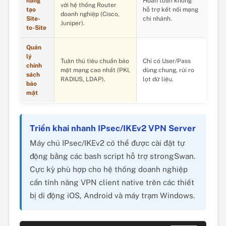
năng
Hoàn toàn không
với hệ thống Router
tạo
hỗ trợ kết nối mạng
doanh nghiệp (Cisco,
Site-
chi nhánh.
Juniper).
to-Site
Quản
lý
Tuân thủ tiêu chuẩn bảo
Chỉ có User/Pass
chính
mật mạng cao nhất (PKI,
dùng chung, rủi ro
sách
RADIUS, LDAP).
lọt dữ liệu.
bảo
mật
Triển khai nhanh IPsec/IKEv2 VPN Server
Máy chủ IPsec/IKEv2 có thể được cài đặt tự
động bằng các bash script hỗ trợ strongSwan.
Cực kỳ phù hợp cho hệ thống doanh nghiệp
cần tính năng VPN client native trên các thiết
bị di động iOS, Android và máy trạm Windows.