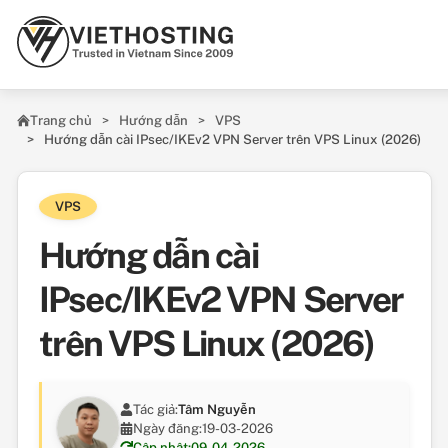
Skip to main content
Trang chủ
Hướng dẫn
VPS
Hướng dẫn cài IPsec/IKEv2 VPN Server trên VPS Linux (2026)
VPS
Hướng dẫn cài
IPsec/IKEv2 VPN Server
trên VPS Linux (2026)
Tác giả:
Tâm Nguyễn
Ngày đăng:
19-03-2026
Cập nhật:
09-04-2026