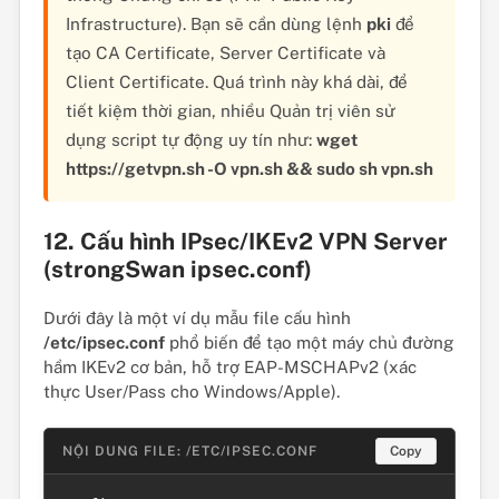
Infrastructure). Bạn sẽ cần dùng lệnh
pki
để
tạo CA Certificate, Server Certificate và
Client Certificate. Quá trình này khá dài, để
tiết kiệm thời gian, nhiều Quản trị viên sử
dụng script tự động uy tín như:
wget
https://getvpn.sh -O vpn.sh && sudo sh vpn.sh
12. Cấu hình IPsec/IKEv2 VPN Server
(strongSwan ipsec.conf)
Dưới đây là một ví dụ mẫu file cấu hình
/etc/ipsec.conf
phổ biến để tạo một máy chủ đường
hầm IKEv2 cơ bản, hỗ trợ EAP-MSCHAPv2 (xác
thực User/Pass cho Windows/Apple).
NỘI DUNG FILE: /ETC/IPSEC.CONF
Copy