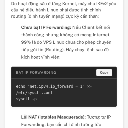
Do hoạt động sâu ở tầng Kernel, máy chủ IKEv2 yêu
cầu hệ điều hành Linux phải được tinh chỉnh
routing (định tuyến mạng) cực kỳ cẩn thận:
Chưa bật IP Forwarding:
Nếu Client kết nối
thành công nhưng không có mạng Internet,
99% là do VPS Linux chưa cho phép chuyển
tiếp gói tin (Routing). Hãy chạy lệnh sau để
kích hoạt vĩnh viễn:
BẬT IP FORWARDING
Copy
echo "net.ipv4.ip_forward = 1" >> 
/etc/sysctl.conf

sysctl -p
Lỗi NAT (iptables Masquerade):
Tương tự IP
Forwarding, bạn cần chỉ định tường lửa