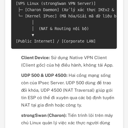
[VPS Linux (strongSwan VPN Server)]

 ├─ [Charon Daemon] (Xử lý xác thực IKEv2 & Cấp p
 └─ [Kernel IPsec] (Mã hóa/Giải mã dữ liệu bằng n
       │

       │  (NAT & Routing nội bộ)

       ▼

Client Device:
Sử dụng Native VPN Client
(Client gốc) của hệ điều hành, không tải App.
UDP 500 & UDP 4500:
Hai cổng mạng sống
còn của IPsec Server. UDP 500 dùng để trao
đổi khóa, UDP 4500 (NAT Traversal) giúp gói
tin ESP có thể đi xuyên qua các bộ định tuyến
NAT tại gia đình hoặc công ty.
strongSwan (Charon):
Tiến trình lõi trên máy
chủ Linux quản lý việc xác thực người dùng