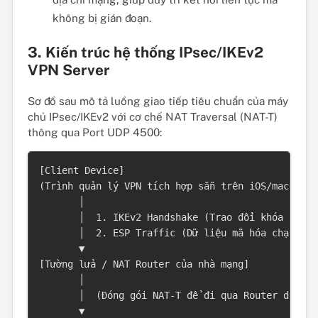
không bị gián đoạn.
3. Kiến trúc hệ thống IPsec/IKEv2
VPN Server
Sơ đồ sau mô tả luồng giao tiếp tiêu chuẩn của máy
chủ IPsec/IKEv2 với cơ chế NAT Traversal (NAT-T)
thông qua Port UDP 4500:
[Client Device]

(Trình quản lý VPN tích hợp sẵn trên iOS/macOS/Win
       │

       │  1. IKEv2 Handshake (Trao đổi khóa trên 
       │  2. ESP Traffic (Dữ liệu mã hóa chạy qua
       ▼

[Tường lửa / NAT Router của nhà mạng]

       │

       │  (Đóng gói NAT-T để đi qua Router dễ dàng
       ▼
