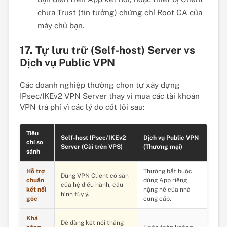
chưa Trust (tin tưởng) chứng chỉ Root CA của
máy chủ bạn.
17. Tự lưu trữ (Self-host) Server vs
Dịch vụ Public VPN
Các doanh nghiệp thường chọn tự xây dựng
IPsec/IKEv2 VPN Server thay vì mua các tài khoản
VPN trả phí vì các lý do cốt lõi sau:
Tiêu
Self-host IPsec/IKEv2
Dịch vụ Public VPN
chí so
Server (Cài trên VPS)
(Thương mại)
sánh
Hỗ trợ
Thường bắt buộc
Dùng VPN Client có sẵn
chuẩn
dùng App riêng
của hệ điều hành, cấu
kết nối
nặng nề của nhà
hình tùy ý.
gốc
cung cấp.
Khả
Dễ dàng kết nối thẳng