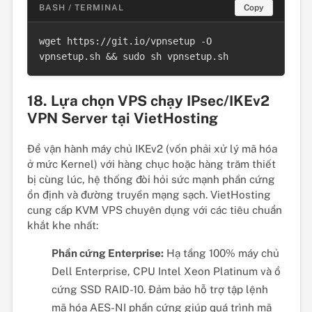
BASH / TERMINAL
Copy
wget https://git.io/vpnsetup -O 
vpnsetup.sh && sudo sh vpnsetup.sh
18. Lựa chọn VPS chạy IPsec/IKEv2
VPN Server tại VietHosting
Để vận hành máy chủ IKEv2 (vốn phải xử lý mã hóa
ở mức Kernel) với hàng chục hoặc hàng trăm thiết
bị cùng lúc, hệ thống đòi hỏi sức mạnh phần cứng
ổn định và đường truyền mạng sạch. VietHosting
cung cấp KVM VPS chuyên dụng với các tiêu chuẩn
khắt khe nhất:
Phần cứng Enterprise:
Hạ tầng 100% máy chủ
Dell Enterprise, CPU Intel Xeon Platinum và ổ
cứng SSD RAID-10. Đảm bảo hỗ trợ tập lệnh
mã hóa AES-NI phần cứng giúp quá trình mã