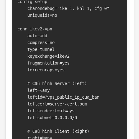
config setup

    charondebug="ike 1, knl 1, cfg 0"

    uniqueids=no

conn ikev2-vpn

    auto=add

    compress=no

    type=tunnel

    keyexchange=ikev2

    fragmentation=yes

    forceencaps=yes

    # Cấu hình Server (Left)

    left=%any

    leftid=@vps_public_ip_cua_ban

    leftcert=server-cert.pem

    leftsendcert=always

    leftsubnet=0.0.0.0/0

    # Cấu hình Client (Right)

    right=%any
