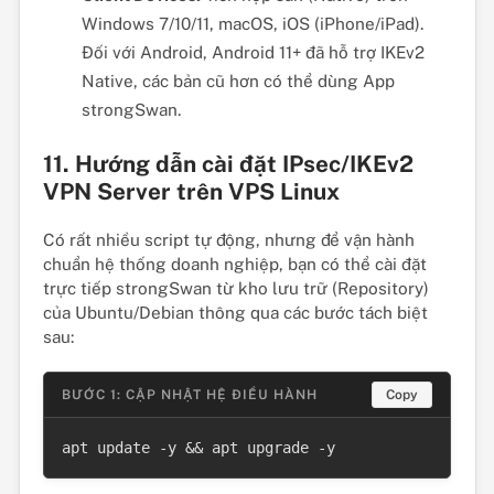
Windows 7/10/11, macOS, iOS (iPhone/iPad).
Đối với Android, Android 11+ đã hỗ trợ IKEv2
Native, các bản cũ hơn có thể dùng App
strongSwan.
11. Hướng dẫn cài đặt IPsec/IKEv2
VPN Server trên VPS Linux
Có rất nhiều script tự động, nhưng để vận hành
chuẩn hệ thống doanh nghiệp, bạn có thể cài đặt
trực tiếp strongSwan từ kho lưu trữ (Repository)
của Ubuntu/Debian thông qua các bước tách biệt
sau:
BƯỚC 1: CẬP NHẬT HỆ ĐIỀU HÀNH
Copy
apt update -y && apt upgrade -y