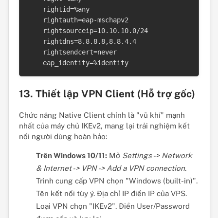
    rightid=%any

    rightauth=eap-mschapv2

    rightsourceip=10.10.10.0/24

    rightdns=8.8.8.8,8.8.4.4

    rightsendcert=never

    eap_identity=%identity
13. Thiết lập VPN Client (Hỗ trợ gốc)
Chức năng Native Client chính là "vũ khí" mạnh
nhất của máy chủ IKEv2, mang lại trải nghiệm kết
nối người dùng hoàn hảo:
Trên Windows 10/11:
Mở
Settings -> Network
& Internet -> VPN -> Add a VPN connection
.
Trình cung cấp VPN chọn "Windows (built-in)".
Tên kết nối tùy ý. Địa chỉ IP điền IP của VPS.
Loại VPN chọn "IKEv2". Điền User/Password