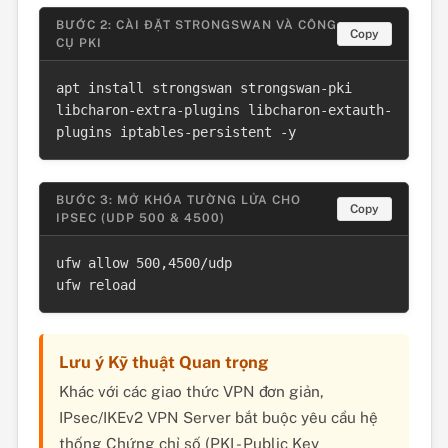
BƯỚC 2: CÀI ĐẶT STRONGSWAN VÀ CÔNG
Copy
CỤ PKI
apt install strongswan strongswan-pki 
libcharon-extra-plugins libcharon-extauth-
plugins iptables-persistent -y
BƯỚC 3: MỞ KHÓA TƯỜNG LỬA CHO
Copy
IPSEC (UDP 500 & 4500)
ufw allow 500,4500/udp

ufw reload
Lưu ý Kỹ thuật Quan trọng
Khác với các giao thức VPN đơn giản,
IPsec/IKEv2 VPN Server bắt buộc yêu cầu hệ
thống Chứng chỉ số (PKI - Public Key