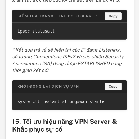
KIỂM TRA TRẠNG THÁI IPSEC SERVER
Copy
ipsec statusall
* Kết quả trả về sẽ hiển thị các IP đang Listening,
số lượng Connections IKEv2 và các phiên Security
Associations (SA) đang được ESTABLISHED cùng
thời gian kết nối.
KHỞI ĐỘNG LẠI DỊCH VỤ VPN
Copy
systemctl restart strongswan-starter
15. Tối ưu hiệu năng VPN Server &
Khắc phục sự cố