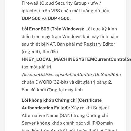
Firewall (Cloud Security Group / ufw /
iptables) trên VPS chặn mất luồng dữ liệu
UDP 500
và
UDP 4500
.
Lỗi Error 809 (Trên Windows):
Lỗi cực kỳ kinh
điển trên máy trạm Windows khi máy tính nằm
sau thiết bị NAT. Bạn phải mở Registry Editor
(regedit), tìm đến
HKEY_LOCAL_MACHINESYSTEMCurrentControlSet
tạo một giá trị
AssumeUDPEncapsulationContextOnSendRule
chuẩn DWORD(32-bit) và đặt giá trị bằng
2
.
Sau đó khởi động lại máy tính.
Lỗi không khớp Chứng chỉ (Certificate
Authentication Failed):
Xảy ra khi Subject
Alternative Name (SAN) trong Chứng chỉ
Server không khớp chính xác với IP/Domain
bạn điền trên App kết nối, hoặc thiết bị Client