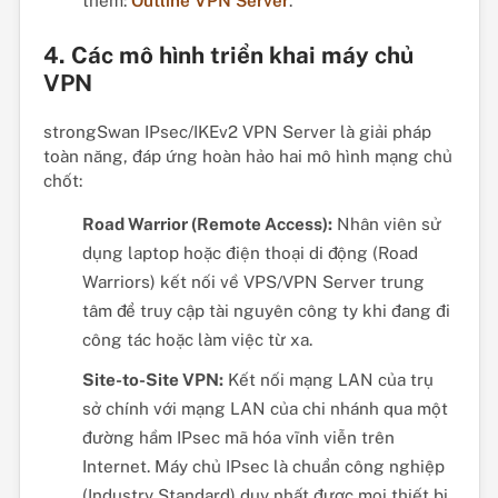
thêm:
Outline VPN Server
.
4. Các mô hình triển khai máy chủ
VPN
strongSwan IPsec/IKEv2 VPN Server là giải pháp
toàn năng, đáp ứng hoàn hảo hai mô hình mạng chủ
chốt:
Road Warrior (Remote Access):
Nhân viên sử
dụng laptop hoặc điện thoại di động (Road
Warriors) kết nối về VPS/VPN Server trung
tâm để truy cập tài nguyên công ty khi đang đi
công tác hoặc làm việc từ xa.
Site-to-Site VPN:
Kết nối mạng LAN của trụ
sở chính với mạng LAN của chi nhánh qua một
đường hầm IPsec mã hóa vĩnh viễn trên
Internet. Máy chủ IPsec là chuẩn công nghiệp
(Industry Standard) duy nhất được mọi thiết bị