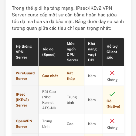
Trong thế giới hạ tầng mạng, IPsec/IKEv2 VPN
Server cung cấp một sự cân bằng hoàn hảo giữa
tốc độ mã hóa và độ bảo mật. Bảng dưới đây so sánh
tương quan giữa các tiêu chí quan trọng nhất:
Mức
Khả
Hệ thống
Hỗ trợ
Tốc độ
ngốn
năng
VPN
Client
(Speed)
CPU
vượt
Server
gốc
Server
DPI
WireGuard
Rất
Cao nhất
Kém
Server
thấp
Không
Rất Cao
IPsec
(Nhờ
Trung
(IKEv2)
Kém
Có
Kernel
bình
Server
(Native)
AES-NI)
OpenVPN
Trung
Cao
Kém
Server
bình
Không