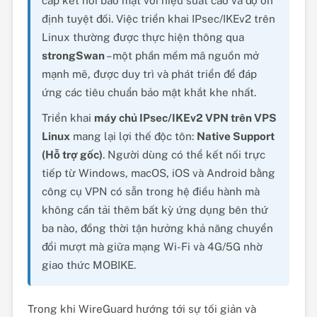
cấp kết nối bảo mật với hiệu suất cao và độ ổn
định tuyệt đối. Việc triển khai IPsec/IKEv2 trên
Linux thường được thực hiện thông qua
strongSwan
– một phần mềm mã nguồn mở
mạnh mẽ, được duy trì và phát triển để đáp
ứng các tiêu chuẩn bảo mật khắt khe nhất.
Triển khai
máy chủ IPsec/IKEv2 VPN trên VPS
Linux
mang lại lợi thế độc tôn:
Native Support
(Hỗ trợ gốc)
. Người dùng có thể kết nối trực
tiếp từ Windows, macOS, iOS và Android bằng
công cụ VPN có sẵn trong hệ điều hành mà
không cần tải thêm bất kỳ ứng dụng bên thứ
ba nào, đồng thời tận hưởng khả năng chuyển
đổi mượt mà giữa mạng Wi-Fi và 4G/5G nhờ
giao thức MOBIKE.
Trong khi WireGuard hướng tới sự tối giản và