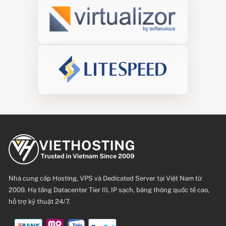
Nhà cung cấp Hosting, VPS và Dedicated Server tại Việt Nam từ
2009. Hạ tầng Datacenter Tier III, IP sạch, băng thông quốc tế cao,
hỗ trợ kỹ thuật 24/7.