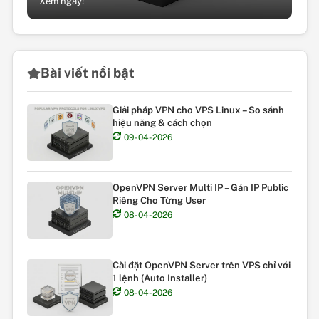
Xem ngay!
Bài viết nổi bật
Giải pháp VPN cho VPS Linux – So sánh
hiệu năng & cách chọn
09-04-2026
OpenVPN Server Multi IP – Gán IP Public
Riêng Cho Từng User
08-04-2026
Cài đặt OpenVPN Server trên VPS chỉ với
1 lệnh (Auto Installer)
08-04-2026