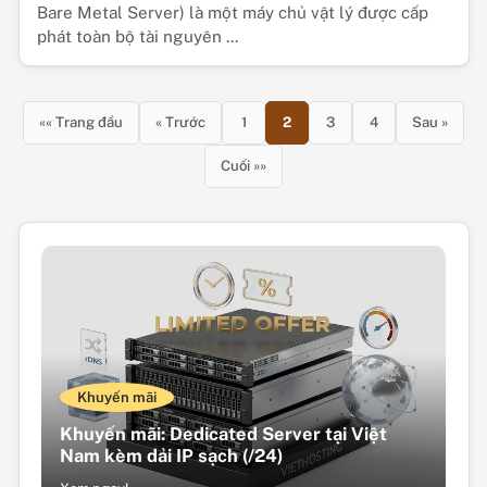
Bare Metal Server) là một máy chủ vật lý được cấp
phát toàn bộ tài nguyên ...
«« Trang đầu
« Trước
1
2
3
4
Sau »
Cuối »»
Khuyến mãi
Khuyến mãi: Dedicated Server tại Việt
Nam kèm dải IP sạch (/24)